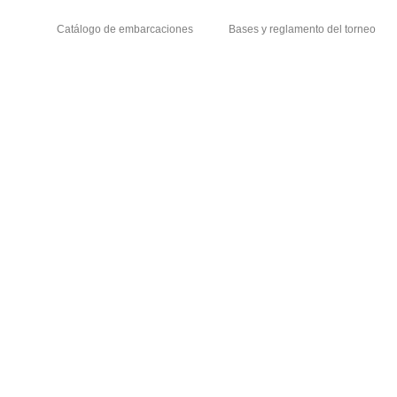
Catálogo de embarcaciones
Bases y reglamento del torneo