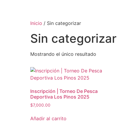
Inicio
/ Sin categorizar
Sin categorizar
Mostrando el único resultado
Inscripción | Torneo De Pesca
Deportiva Los Pinos 2025
$
7,000.00
Añadir al carrito